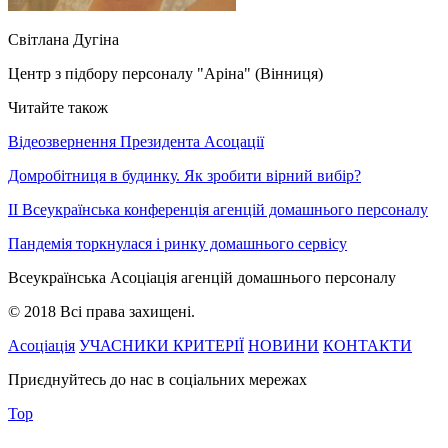
Світлана Дугіна
Центр з підбору персоналу "Аріна" (Вінниця)
Читайте також
Відеозвернення Президента Асоцації
Домробітниця в будинку. Як зробити вірний вибір?
II Всеукраїнська конференція агенцій домашнього персоналу
Пандемія торкнулася і ринку домашнього сервісу
Всеукраїнська
Асоціація агенцій
домашнього персоналу
© 2018 Всі права захищені.
Асоціація
УЧАСНИКИ
КРИТЕРІЇ
НОВИНИ
КОНТАКТИ
Приєднуйтесь до нас в соціальних мережах
Top