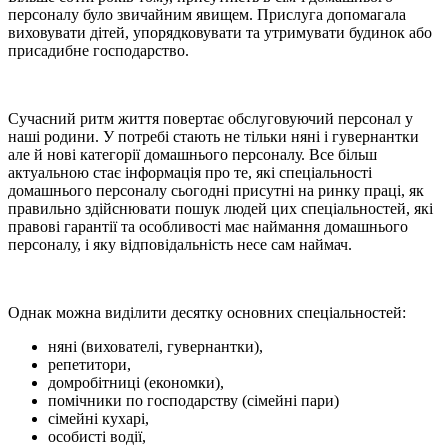
персоналу було звичайним явищем. Прислуга допомагала
виховувати дітей, упорядковувати та утримувати будинок або
присадибне господарство.
Сучасний ритм життя повертає обслуговуючий персонал у
наші родини. У потребі стають не тільки няні і гувернантки
але й нові категорії домашнього персоналу. Все більш
актуальною стає інформація про те, які спеціальності
домашнього персоналу сьогодні присутні на ринку праці, як
правильно здійснювати пошук людей цих спеціальностей, які
правові гарантії та особливості має наймання домашнього
персоналу, і яку відповідальність несе сам наймач.
Однак можна виділити десятку основних спеціальностей:
няні (вихователі, гувернантки),
репетитори,
домробітниці (економки),
помічники по господарству (сімейні пари)
сімейні кухарі,
особисті водії,