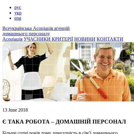
рус
укр
eng
Всеукраїнська
Асоціація агенцій
домашнього персоналу
Асоціація
УЧАСНИКИ
КРИТЕРІЇ
НОВИНИ
КОНТАКТИ
13 June 2018
Є ТАКА РОБОТА – ДОМАШНІЙ ПЕРСОНАЛ
Більше сотні років тому, присутність в сім’ї домашнього