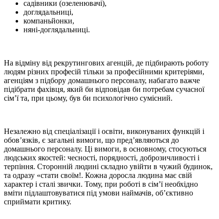
садівники (озеленювачі),
доглядальниці,
компаньйонки,
няні-доглядальниці.
На відміну від рекрутингових агенцій, де підбирають роботу
людям різних професій тільки за професійними критеріями,
агенціям з підбору домашнього персоналу, набагато важче
підібрати фахівця, який би відповідав би потребам сучасної
сім’ї та, при цьому, був би психологічно сумісний.
Незалежно від спеціалізації і освіти, виконуваних функцій і
обов’язків, є загальні вимоги, що пред’являються до
домашнього персоналу. Ці вимоги, в основному, стосуються
людських якостей: чесності, порядності, доброзичливості і
терпіння. Сторонній людині складно увійти в чужий будинок,
та одразу «стати своїм!. Кожна доросла людина має свій
характер і сталі звички. Тому, при роботі в сім’ї необхідно
вміти підлаштовуватися під умови наймачів, об’єктивно
сприймати критику.