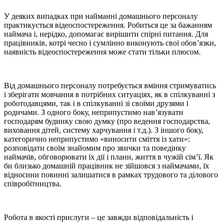
У деяких випадках при найманні домашнього персоналу
практикується відеоспостереження. Робиться це за бажанням
наймача і, нерідко, допомагає вирішити спірні питання. Для
працівників, котрі чесно і сумлінно виконують свої обов’язки,
наявність відеоспостереження може стати тільки плюсом.
Від домашнього персоналу потребується вміння стримуватись
і зберігати мовчання в потрібних ситуаціях, як в спілкуванні з
роботодавцями, так і в спілкуванні зі своїми друзями і
родичами. З одного боку, неприпустимо нав’язувати
господарям будинку свою думку (про ведення господарства,
виховання дітей, систему харчування і т.д.). З іншого боку,
категорично неприпустимо «виносити сміття із хати»:
розповідати своїм знайомим про звички та поведінку
наймачів, обговорювати їх дії і плани, життя в чужій сім’ї. Як
би близько домашній працівник не зійшовся з наймачами, їх
відносини повинні залишатися в рамках трудового та ділового
співробітництва.
Робота в якості прислуги – це завжди відповідальність і