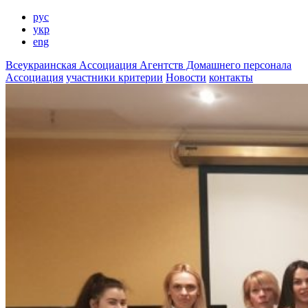
рус
укр
eng
Всеукраинская
Ассоциация Агентств
Домашнего персонала
Ассоциация
участники
критерии
Новости
контакты