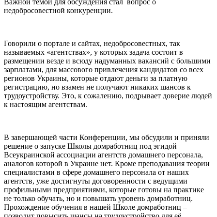
Важной темой для обсуждения стал вопрос о
недобросовестной конкуренции.
Говорили о портале и сайтах, недобросовестных, так
называемых «агентствах», у которых задача состоит в
размещении везде и всюду надуманных вакансий с большими
зарплатами, для массового привлечения кандидатов со всех
регионов Украины, которые отдают деньги за платную
регистрацию, но взамен не получают никаких шансов к
трудоустройству. Это, к сожалению, подрывает доверие людей
к настоящим агентствам.
В завершающей части Конференции, мы обсудили и приняли
решение о запуске Школы домработниц под эгидой
Всеукраинской ассоциации агентств домашнего персонала,
аналогов которой в Украине нет. Кроме преподавания теории
специалистами в сфере домашнего персонала от наших
агентств, уже достигнуты договоренности с ведущими
профильными предприятиями, которые готовы на практике
не только обучать, но и повышать уровень домработниц.
Прохождение обучения в нашей Школе домработниц –
позволит повысить шансы на трудоустройство для её