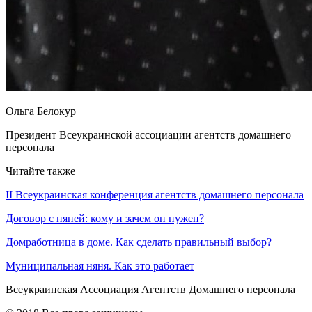
Ольга Белокур
Президент Всеукраинской ассоциации агентств домашнего
персонала
Читайте также
II Всеукраинская конференция агентств домашнего персонала
Договор с няней: кому и зачем он нужен?
Домработница в доме. Как сделать правильный выбор?
Муниципальная няня. Как это работает
Всеукраинская
Ассоциация Агентств
Домашнего персонала